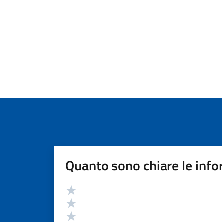
Quanto sono chiare le info
Valutazione
Valuta 5 stelle su 5
Valuta 4 stelle su 5
Valuta 3 stelle su 5