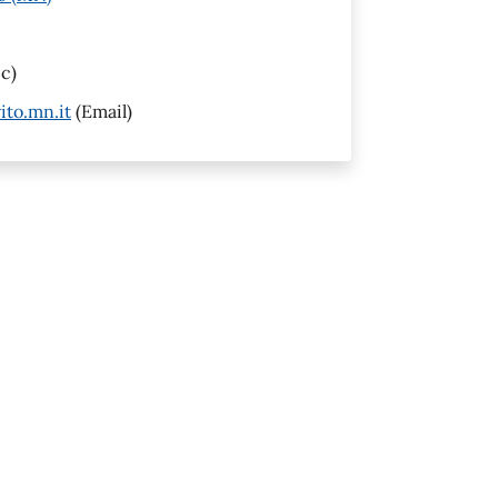
c)
to.mn.it
(Email)