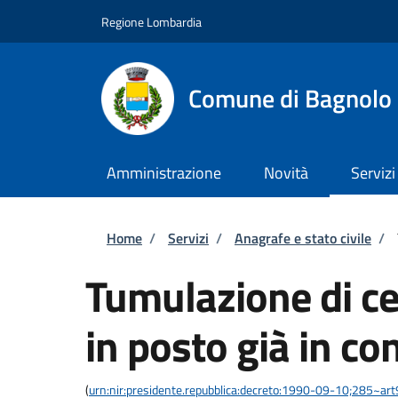
Salta al contenuto principale
Skip to footer content
Regione Lombardia
Comune di Bagnolo 
Amministrazione
Novità
Servizi
Briciole di pane
Home
/
Servizi
/
Anagrafe e stato civile
/
Tumulazione di cen
in posto già in c
(
urn:nir:presidente.repubblica:decreto:1990-09-10;285~ar