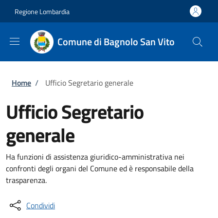
Salta al contenuto principale
Skip to footer content
Regione Lombardia
Comune di Bagnolo San Vito
Briciole di pane
Home
/
Ufficio Segretario generale
Ufficio Segretario
generale
Ha funzioni di assistenza giuridico-amministrativa nei
confronti degli organi del Comune ed è responsabile della
trasparenza.
Condividi