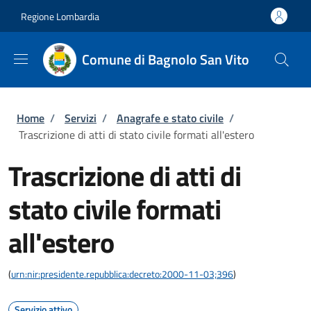
Salta al contenuto principale
Skip to footer content
Regione Lombardia
Comune di Bagnolo San Vito
Briciole di pane
Home
/
Servizi
/
Anagrafe e stato civile
/
Trascrizione di atti di stato civile formati all'estero
Trascrizione di atti di
stato civile formati
all'estero
(
urn:nir:presidente.repubblica:decreto:2000-11-03;396
)
Servizio attivo