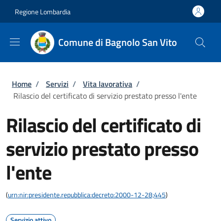
Salta al contenuto principale
Skip to footer content
Regione Lombardia
Comune di Bagnolo San Vito
Briciole di pane
Home
/
Servizi
/
Vita lavorativa
/
Rilascio del certificato di servizio prestato presso l'ente
Rilascio del certificato di
servizio prestato presso
l'ente
(
urn:nir:presidente.repubblica:decreto:2000-12-28;445
)
Servizio attivo