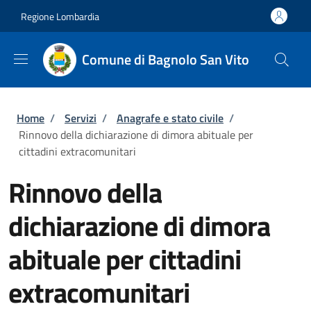
Salta al contenuto principale
Skip to footer content
Regione Lombardia
Comune di Bagnolo San Vito
Briciole di pane
Home
/
Servizi
/
Anagrafe e stato civile
/
Rinnovo della dichiarazione di dimora abituale per
cittadini extracomunitari
Rinnovo della
dichiarazione di dimora
abituale per cittadini
extracomunitari