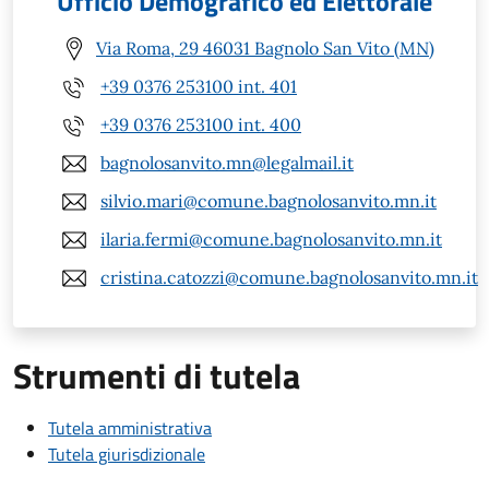
Ufficio Demografico ed Elettorale
Via Roma, 29 46031 Bagnolo San Vito (MN)
+39 0376 253100 int. 401
+39 0376 253100 int. 400
bagnolosanvito.mn@legalmail.it
silvio.mari@comune.bagnolosanvito.mn.it
ilaria.fermi@comune.bagnolosanvito.mn.it
cristina.catozzi@comune.bagnolosanvito.mn.it
Strumenti di tutela
Tutela amministrativa
Tutela giurisdizionale