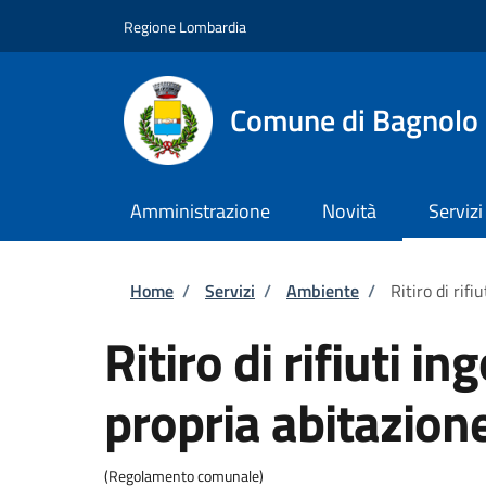
Salta al contenuto principale
Skip to footer content
Regione Lombardia
Comune di Bagnolo 
Amministrazione
Novità
Servizi
Briciole di pane
Home
/
Servizi
/
Ambiente
/
Ritiro di rif
Ritiro di rifiuti i
propria abitazion
(Regolamento comunale)