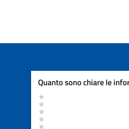
Quanto sono chiare le info
Valutazione
Valuta 5 stelle su 5
Valuta 4 stelle su 5
Valuta 3 stelle su 5
Valuta 2 stelle su 5
Valuta 1 stelle su 5