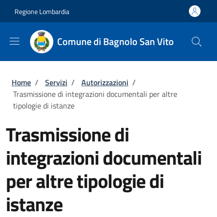
Salta al contenuto principale
Skip to footer content
Regione Lombardia
Comune di Bagnolo San Vito
Briciole di pane
Home
/
Servizi
/
Autorizzazioni
/
Trasmissione di integrazioni documentali per altre
tipologie di istanze
Trasmissione di
integrazioni documentali
per altre tipologie di
istanze