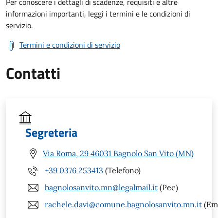
Per conoscere i dettagli di scadenze, requisiti e altre
informazioni importanti, leggi i termini e le condizioni di
servizio.
Termini e condizioni di servizio
Contatti
Segreteria
Via Roma, 29 46031 Bagnolo San Vito (MN)
+39 0376 253413
(Telefono)
bagnolosanvito.mn@legalmail.it
(Pec)
rachele.davi@comune.bagnolosanvito.mn.it
(Ema