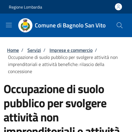
Salta al contenuto principale
Skip to footer content
Regione Lombardia
Comune di Bagnolo San Vito
Briciole di pane
Home
/
Servizi
/
Imprese e commercio
/
Occupazione di suolo pubblico per svolgere attività non
imprenditoriali e attività benefiche: rilascio della
concessione
Occupazione di suolo
pubblico per svolgere
attività non
imprenditoriali e attività