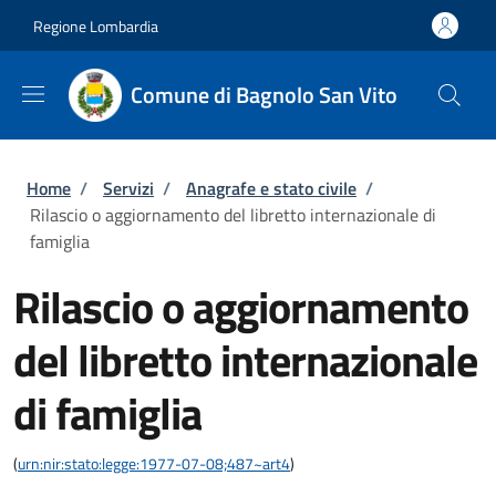
Salta al contenuto principale
Skip to footer content
Regione Lombardia
Comune di Bagnolo San Vito
Briciole di pane
Home
/
Servizi
/
Anagrafe e stato civile
/
Rilascio o aggiornamento del libretto internazionale di
famiglia
Rilascio o aggiornamento
del libretto internazionale
di famiglia
(
urn:nir:stato:legge:1977-07-08;487~art4
)