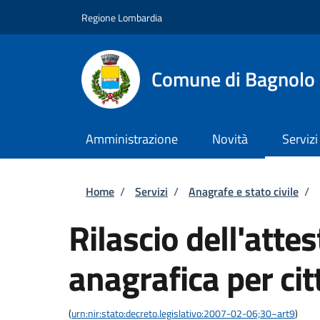
Salta al contenuto principale
Skip to footer content
Regione Lombardia
Comune di Bagnolo 
Amministrazione
Novità
Servizi
Briciole di pane
Home
/
Servizi
/
Anagrafe e stato civile
/
Rilascio dell'attes
anagrafica per cit
(
urn:nir:stato:decreto.legislativo:2007-02-06;30~art9
)