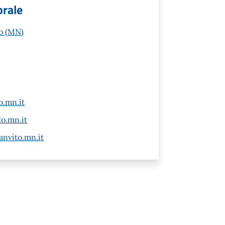
orale
to (MN)
o.mn.it
o.mn.it
anvito.mn.it