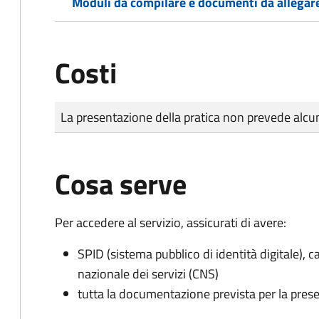
Moduli da compilare e documenti da allegar
Costi
Tipo di pagamento
Importo
La presentazione della pratica non prevede al
Cosa serve
Per accedere al servizio, assicurati di avere:
SPID (sistema pubblico di identità digitale), ca
nazionale dei servizi (CNS)
tutta la documentazione prevista per la prese