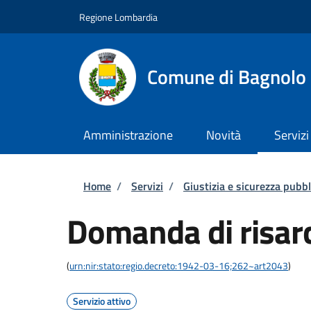
Salta al contenuto principale
Skip to footer content
Regione Lombardia
Comune di Bagnolo 
Amministrazione
Novità
Servizi
Briciole di pane
Home
/
Servizi
/
Giustizia e sicurezza pubbl
Domanda di risar
(
urn:nir:stato:regio.decreto:1942-03-16;262~art2043
)
Servizio attivo