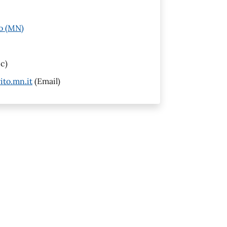
to (MN)
c)
to.mn.it
(Email)