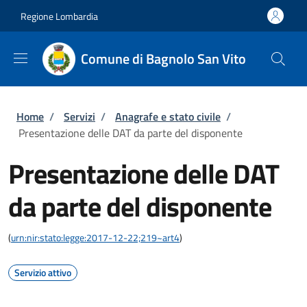
Salta al contenuto principale
Skip to footer content
Regione Lombardia
Comune di Bagnolo San Vito
Briciole di pane
Home
/
Servizi
/
Anagrafe e stato civile
/
Presentazione delle DAT da parte del disponente
Presentazione delle DAT
da parte del disponente
(
urn:nir:stato:legge:2017-12-22;219~art4
)
Servizio attivo