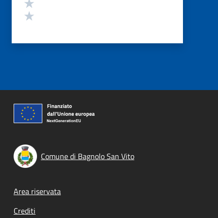
Valuta 2 stelle su 5
Valuta 1 stelle su 5
Comune di Bagnolo San Vito
Footer menu
Area riservata
Crediti