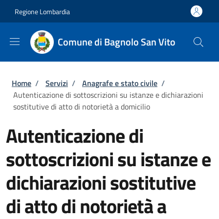
Salta al contenuto principale
Skip to footer content
Regione Lombardia
Comune di Bagnolo San Vito
Briciole di pane
Home
/
Servizi
/
Anagrafe e stato civile
/
Autenticazione di sottoscrizioni su istanze e dichiarazioni
sostitutive di atto di notorietà a domicilio
Autenticazione di
sottoscrizioni su istanze e
dichiarazioni sostitutive
di atto di notorietà a