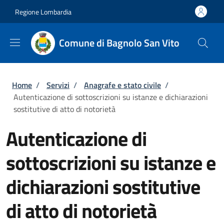
Salta al contenuto principale
Skip to footer content
Regione Lombardia
Comune di Bagnolo San Vito
Briciole di pane
Home
/
Servizi
/
Anagrafe e stato civile
/
Autenticazione di sottoscrizioni su istanze e dichiarazioni
sostitutive di atto di notorietà
Autenticazione di
sottoscrizioni su istanze e
dichiarazioni sostitutive
di atto di notorietà