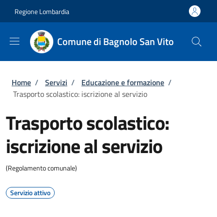
Salta al contenuto principale
Skip to footer content
Regione Lombardia
Comune di Bagnolo San Vito
Briciole di pane
Home
/
Servizi
/
Educazione e formazione
/
Trasporto scolastico: iscrizione al servizio
Trasporto scolastico:
iscrizione al servizio
(Regolamento comunale)
Servizio attivo