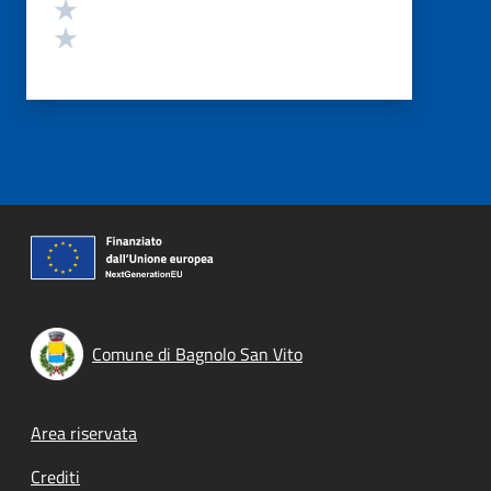
Valuta 2 stelle su 5
Valuta 1 stelle su 5
Comune di Bagnolo San Vito
Footer menu
Area riservata
Crediti