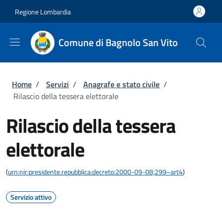
Salta al contenuto principale
Skip to footer content
Regione Lombardia
Comune di Bagnolo San Vito
Briciole di pane
Home
/
Servizi
/
Anagrafe e stato civile
/
Rilascio della tessera elettorale
Rilascio della tessera
elettorale
(
urn:nir:presidente.repubblica:decreto:2000-09-08;299~art4
)
Servizio attivo