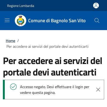
Salta al contenuto principale
Skip to footer content
Regione Lombardia
Comune di Bagnolo San Vito
Briciole di pane
Home
/
Per accedere ai servizi del portale devi autenticarti
Per accedere ai servizi del
portale devi autenticarti
Messaggio di stato
Accesso negato. Devi effettuare il login per
vedere questa pagina.