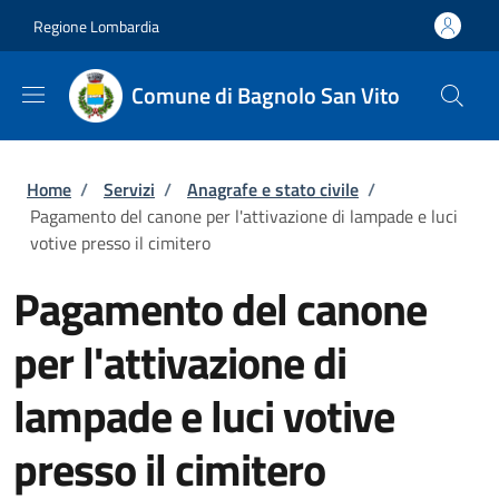
Salta al contenuto principale
Skip to footer content
Regione Lombardia
Comune di Bagnolo San Vito
Briciole di pane
Home
/
Servizi
/
Anagrafe e stato civile
/
Pagamento del canone per l'attivazione di lampade e luci
votive presso il cimitero
Pagamento del canone
per l'attivazione di
lampade e luci votive
presso il cimitero