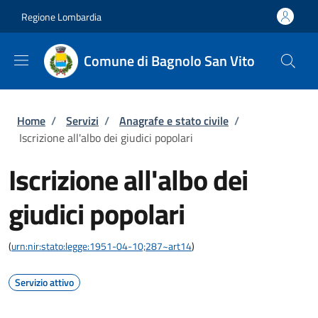
Salta al contenuto principale
Skip to footer content
Regione Lombardia
Comune di Bagnolo San Vito
Briciole di pane
Home
/
Servizi
/
Anagrafe e stato civile
/
Iscrizione all'albo dei giudici popolari
Iscrizione all'albo dei
giudici popolari
(
urn:nir:stato:legge:1951-04-10;287~art14
)
Servizio attivo