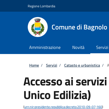
Salta al contenuto principale
Skip to footer content
Regione Lombardia
Comune di Bagnolo 
Amministrazione
Novità
Servizi
Briciole di pane
Home
/
Servizi
/
Catasto e urbanistica
/
A
Accesso ai servizi
Unico Edilizia)
(
urn:nir:presidente.repubblica:decreto:2010-09-07;160
)