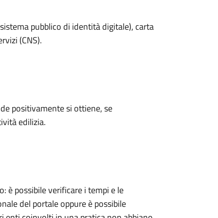
sistema pubblico di identità digitale), carta
ervizi (CNS).
e positivamente si ottiene, se
vità edilizia.
 possibile verificare i tempi e le
onale del portale oppure è possibile
ri enti coinvolti in una pratica non abbiano