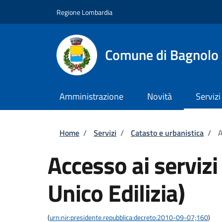
Salta al contenuto principale
Skip to footer content
Regione Lombardia
Comune di Bagnolo 
Amministrazione
Novità
Servizi
Briciole di pane
Home
/
Servizi
/
Catasto e urbanistica
/
A
Accesso ai servizi
Unico Edilizia)
(
urn:nir:presidente.repubblica:decreto:2010-09-07;160
)