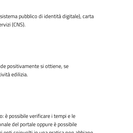
sistema pubblico di identità digitale), carta
ervizi (CNS).
e positivamente si ottiene, se
vità edilizia.
 possibile verificare i tempi e le
onale del portale oppure è possibile
ri enti coinvolti in una pratica non abbiano