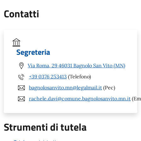
Contatti
Segreteria
Via Roma, 29 46031 Bagnolo San Vito (MN)
+39 0376 253413
(Telefono)
bagnolosanvito.mn@legalmail.it
(Pec)
rachele.davi@comune.bagnolosanvito.mn.it
(Ema
Strumenti di tutela