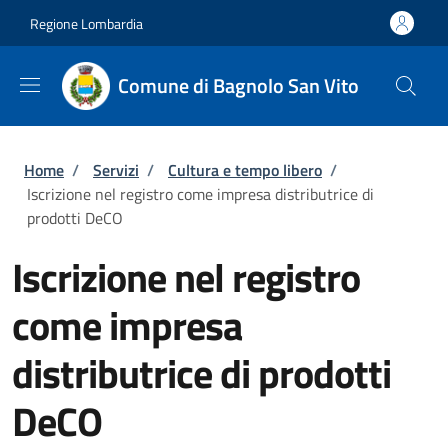
Salta al contenuto principale
Skip to footer content
Regione Lombardia
Comune di Bagnolo San Vito
Briciole di pane
Home
/
Servizi
/
Cultura e tempo libero
/
Iscrizione nel registro come impresa distributrice di
prodotti DeCO
Iscrizione nel registro
come impresa
distributrice di prodotti
DeCO