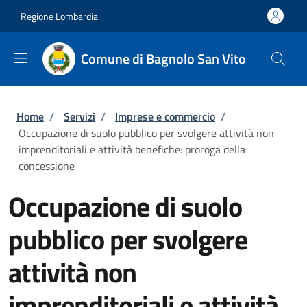
Salta al contenuto principale
Skip to footer content
Regione Lombardia
Comune di Bagnolo San Vito
Briciole di pane
Home
/
Servizi
/
Imprese e commercio
/
Occupazione di suolo pubblico per svolgere attività non
imprenditoriali e attività benefiche: proroga della
concessione
Occupazione di suolo
pubblico per svolgere
attività non
imprenditoriali e attività