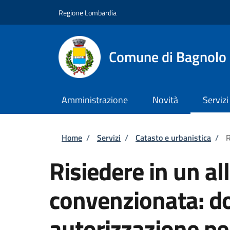
Salta al contenuto principale
Skip to footer content
Regione Lombardia
Comune di Bagnolo 
Amministrazione
Novità
Servizi
Briciole di pane
Home
/
Servizi
/
Catasto e urbanistica
/
R
Risiedere in un all
convenzionata: d
autorizzazione pe