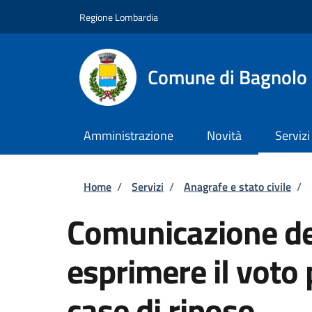
Salta al contenuto principale
Skip to footer content
Regione Lombardia
Comune di Bagnolo 
Amministrazione
Novità
Servizi
Briciole di pane
Home
/
Servizi
/
Anagrafe e stato civile
/
Comunicazione del
esprimere il voto
case di riposo