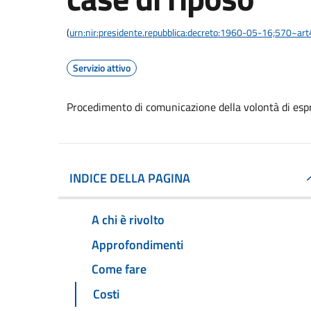
(
urn:nir:presidente.repubblica:decreto:1960-05-16;570~ar
Servizio attivo
Procedimento di comunicazione della volontà di espri
INDICE DELLA PAGINA
A chi è rivolto
Approfondimenti
Come fare
Costi