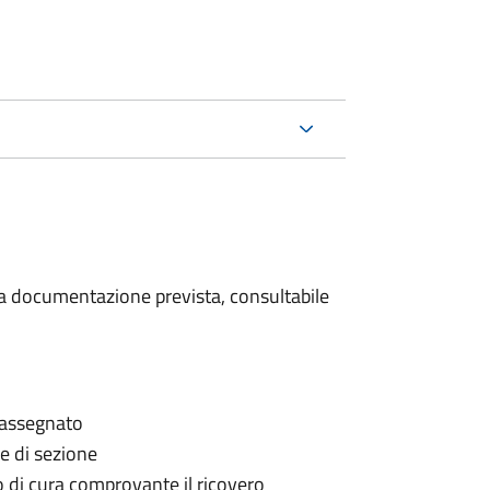
 la documentazione prevista, consultabile
è assegnato
le di sezione
go di cura comprovante il ricovero