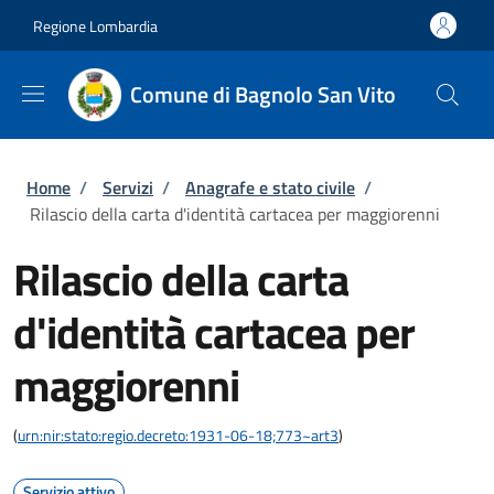
Salta al contenuto principale
Skip to footer content
Regione Lombardia
Comune di Bagnolo San Vito
Briciole di pane
Home
/
Servizi
/
Anagrafe e stato civile
/
Rilascio della carta d'identità cartacea per maggiorenni
Rilascio della carta
d'identità cartacea per
maggiorenni
(
urn:nir:stato:regio.decreto:1931-06-18;773~art3
)
Servizio attivo