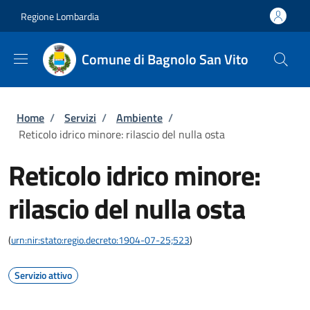
Salta al contenuto principale
Skip to footer content
Regione Lombardia
Comune di Bagnolo San Vito
Briciole di pane
Home
/
Servizi
/
Ambiente
/
Reticolo idrico minore: rilascio del nulla osta
Reticolo idrico minore:
rilascio del nulla osta
(
urn:nir:stato:regio.decreto:1904-07-25;523
)
Servizio attivo