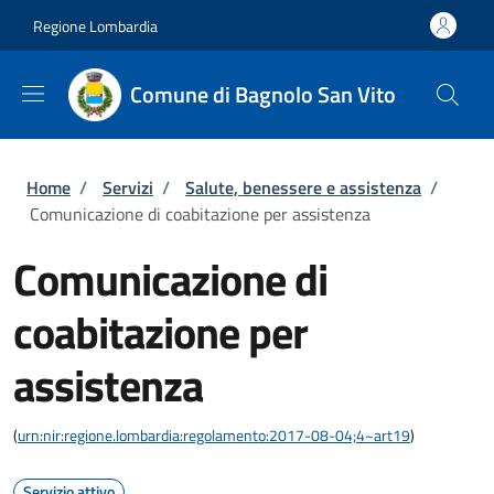
Salta al contenuto principale
Skip to footer content
Regione Lombardia
Comune di Bagnolo San Vito
Briciole di pane
Home
/
Servizi
/
Salute, benessere e assistenza
/
Comunicazione di coabitazione per assistenza
Comunicazione di
coabitazione per
assistenza
(
urn:nir:regione.lombardia:regolamento:2017-08-04;4~art19
)
Servizio attivo