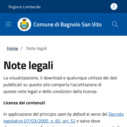
Salta al contenuto principale
Skip to footer content
Regione Lombardia
Comune di Bagnolo San Vito
Briciole di pane
Home
/
Note legali
Note legali
La visualizzazione, il download e qualunque utilizzo dei dati
pubblicati su questo sito comporta l'accettazione di
queste note legali e delle condizioni della licenza.
Licenza dei contenuti
In applicazione del principio
open by default
ai sensi del
Decreto
legislativo 07/03/2005, n. 82, art. 52
e salvo dove