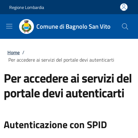
Salta al contenuto principale
Skip to footer content
Regione Lombardia
Comune di Bagnolo San Vito
Briciole di pane
Home
/
Per accedere ai servizi del portale devi autenticarti
Per accedere ai servizi del
portale devi autenticarti
Autenticazione con SPID