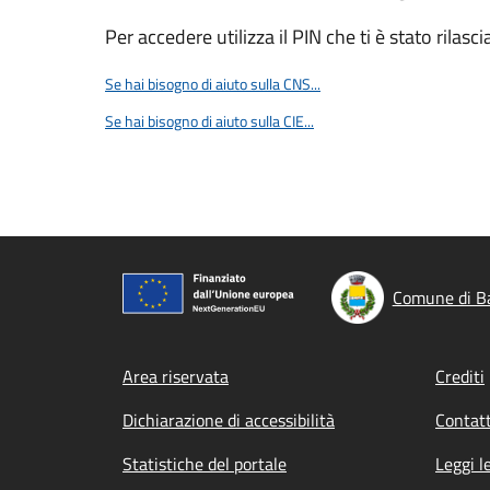
Per accedere utilizza il PIN che ti è stato rilasci
Se hai bisogno di aiuto sulla CNS...
Se hai bisogno di aiuto sulla CIE...
Comune di Ba
Footer menu
Area riservata
Crediti
Dichiarazione di accessibilità
Contatt
Statistiche del portale
Leggi l