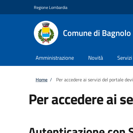
Salta al contenuto principale
Skip to footer content
Regione Lombardia
Comune di Bagnolo 
Amministrazione
Novità
Servizi
Briciole di pane
Home
/
Per accedere ai servizi del portale dev
Per accedere ai se
Autenticazione con 