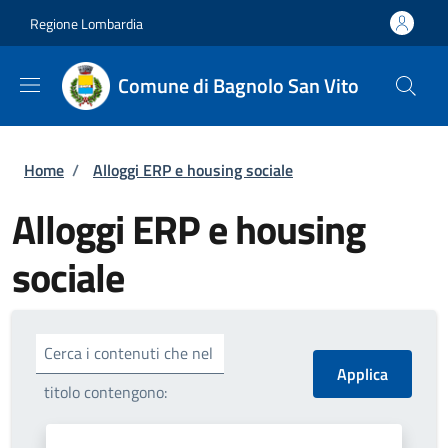
Salta al contenuto principale
Skip to footer content
Regione Lombardia
Comune di Bagnolo San Vito
Briciole di pane
Home
/
Alloggi ERP e housing sociale
Alloggi ERP e housing
sociale
Cerca i contenuti che nel
titolo contengono: