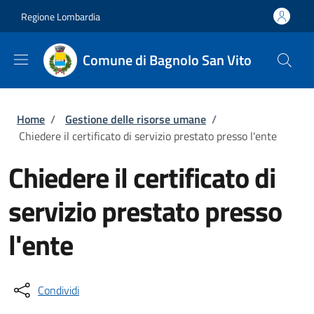
Salta al contenuto principale
Skip to footer content
Regione Lombardia
Comune di Bagnolo San Vito
Briciole di pane
Home
/
Gestione delle risorse umane
/
Chiedere il certificato di servizio prestato presso l'ente
Chiedere il certificato di
servizio prestato presso
l'ente
Condividi