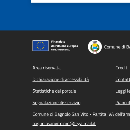
Comune di Ba
Footer menu
Area riservata
Crediti
Dichiarazione di accessibilità
Contatt
Statistiche del portale
Leggi l
Segnalazione disservizio
Piano d
Comune di Bagnolo San Vito - Partita IVA dell'a
bagnolosanvito.mn@legalmail.it