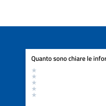
Quanto sono chiare le info
Valutazione
Valuta 5 stelle su 5
Valuta 4 stelle su 5
Valuta 3 stelle su 5
Valuta 2 stelle su 5
Valuta 1 stelle su 5