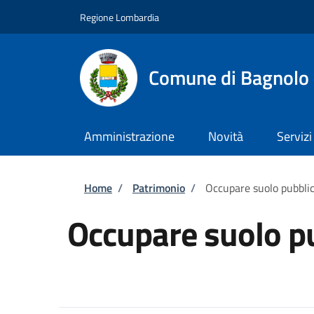
Salta al contenuto principale
Skip to footer content
Regione Lombardia
Comune di Bagnolo 
Amministrazione
Novità
Servizi
Briciole di pane
Home
/
Patrimonio
/
Occupare suolo pubbli
Occupare suolo p