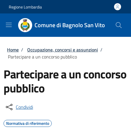
Salta al contenuto principale
Skip to footer content
Regione Lombardia
Comune di Bagnolo San Vito
Briciole di pane
Home
/
Occupazione, concorsi e assunzioni
/
Partecipare a un concorso pubblico
Partecipare a un concorso
pubblico
Condividi
Normativa di riferimento