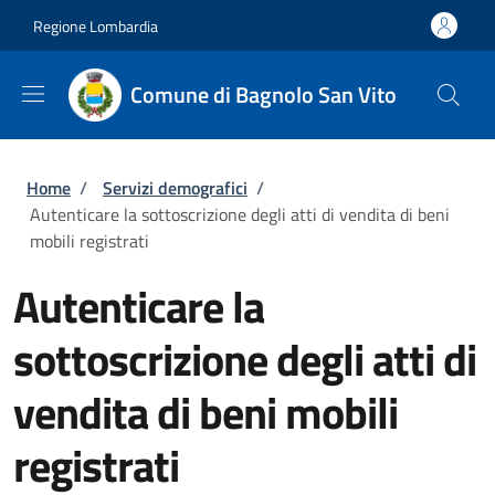
Salta al contenuto principale
Skip to footer content
Regione Lombardia
Comune di Bagnolo San Vito
Briciole di pane
Home
/
Servizi demografici
/
Autenticare la sottoscrizione degli atti di vendita di beni
mobili registrati
Autenticare la
sottoscrizione degli atti di
vendita di beni mobili
registrati