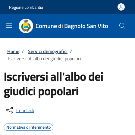
Salta al contenuto principale
Skip to footer content
Regione Lombardia
Comune di Bagnolo San Vito
Briciole di pane
Home
/
Servizi demografici
/
Iscriversi all'albo dei giudici popolari
Iscriversi all'albo dei
giudici popolari
Condividi
Normativa di riferimento