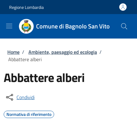
Salta al contenuto principale
Skip to footer content
Regione Lombardia
Comune di Bagnolo San Vito
Briciole di pane
Home
/
Ambiente, paesaggio ed ecologia
/
Abbattere alberi
Abbattere alberi
Condividi
Normativa di riferimento